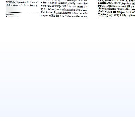
INVESTIGACIÓN
CIENTIFICA
Tenemos el gusto de ser el único corporativo en
México con publicaciones internacionales de
protocolos médicos basados en el uso de terapias
celulares.